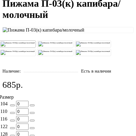
Пижама П-03(к) капибара/
молочный
Наличие:
Есть в наличии
685р.
Размер
104
110
116
122
128